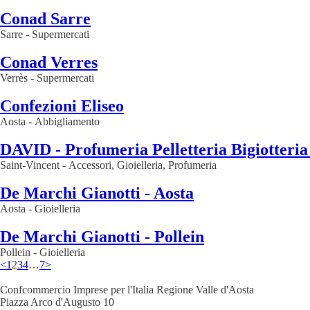
Conad Sarre
Sarre
-
Supermercati
Conad Verres
Verrès
-
Supermercati
Confezioni Eliseo
Aosta
-
Abbigliamento
DAVID - Profumeria Pelletteria Bigiotteria 
Saint-Vincent
-
Accessori, Gioielleria, Profumeria
De Marchi Gianotti - Aosta
Aosta
-
Gioielleria
De Marchi Gianotti - Pollein
Pollein
-
Gioielleria
<
1
2
3
4
…
7
>
Confcommercio Imprese per l'Italia Regione Valle d'Aosta
Piazza Arco d'Augusto 10