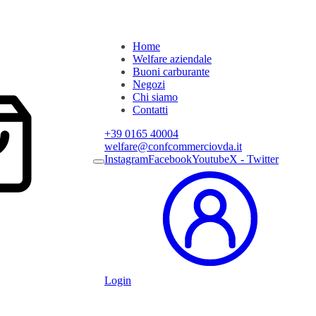
Home
Welfare aziendale
Buoni carburante
Negozi
Chi siamo
Contatti
+39 0165 40004
welfare@confcommerciovda.it
Instagram
Facebook
Youtube
X - Twitter
Login