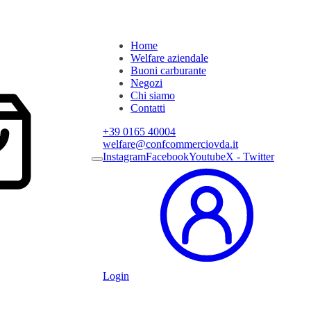
Home
Welfare aziendale
Buoni carburante
Negozi
Chi siamo
Contatti
+39 0165 40004
welfare@confcommerciovda.it
Instagram
Facebook
Youtube
X - Twitter
Login