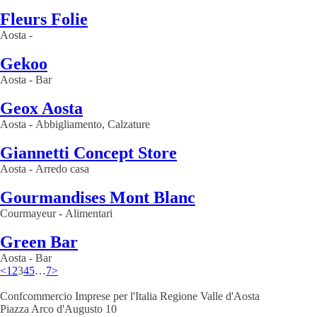
Fleurs Folie
Aosta
-
Gekoo
Aosta
-
Bar
Geox Aosta
Aosta
-
Abbigliamento, Calzature
Giannetti Concept Store
Aosta
-
Arredo casa
Gourmandises Mont Blanc
Courmayeur
-
Alimentari
Green Bar
Aosta
-
Bar
<
1
2
3
4
5
…
7
>
Confcommercio Imprese per l'Italia Regione Valle d'Aosta
Piazza Arco d'Augusto 10