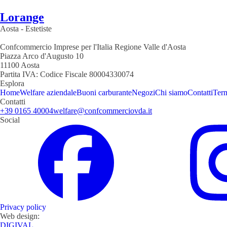
Lorange
Aosta
-
Estetiste
Confcommercio Imprese per l'Italia Regione Valle d'Aosta
Piazza Arco d'Augusto 10
11100 Aosta
Partita IVA:
Codice Fiscale 80004330074
Esplora
Home
Welfare aziendale
Buoni carburante
Negozi
Chi siamo
Contatti
Term
Contatti
+39 0165 40004
welfare@confcommerciovda.it
Social
Privacy policy
Web design:
DIGIVAL