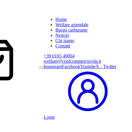
Home
Welfare aziendale
Buoni carburante
Negozi
Chi siamo
Contatti
+39 0165 40004
welfare@confcommerciovda.it
Instagram
Facebook
Youtube
X - Twitter
Login