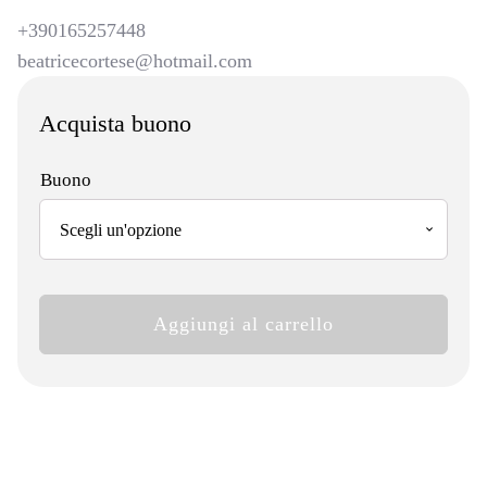
+390165257448
beatricecortese@hotmail.com
Acquista buono
Buono
Trattoria
Aggiungi al carrello
di
Campagna
quantità