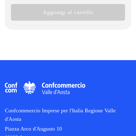
Antica
Aggiungi al carrello
Fioreria
quantità
Confcommercio Imprese per l'Italia Regione Valle
d'Aosta
Piazza Arco d'Augusto 10