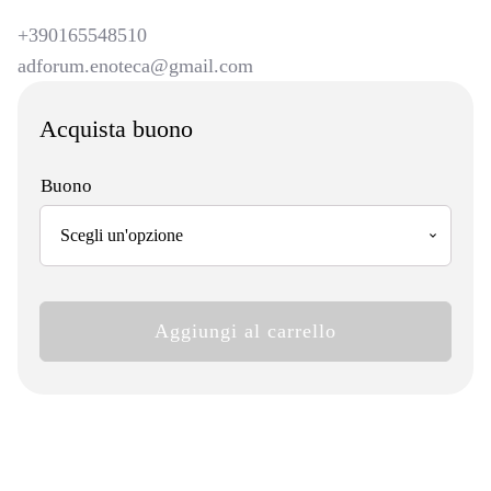
+390165548510
adforum.enoteca@gmail.com
Acquista buono
Buono
Ad
Aggiungi al carrello
Forum
quantità