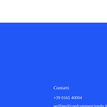
Contatti
+39 0165 40004
welfare@confcommerciovda.i