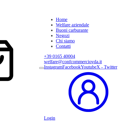
Home
Welfare aziendale
Buoni carburante
Negozi
Chi siamo
Contatti
+39 0165 40004
welfare@confcommerciovda.it
Instagram
Facebook
Youtube
X - Twitter
Login