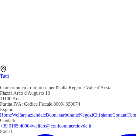
Tutti
Confcommercio Imprese per l'Italia Regione Valle d'Aosta
Piazza Arco d'Augusto 10
11100 Aosta
Partita IVA:
Codice Fiscale 80004330074
Esplora
Home
Welfare aziendale
Buoni carburante
Negozi
Chi siamo
Contatti
Term
Contatti
+39 0165 40004
welfare@confcommerciovda.it
Social