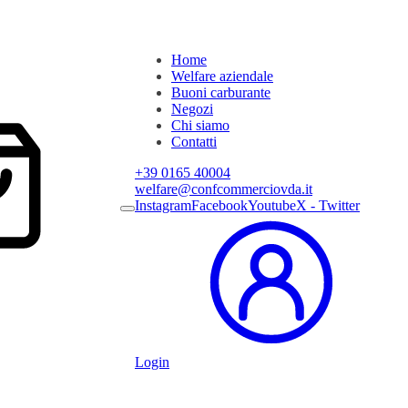
Home
Welfare aziendale
Buoni carburante
Negozi
Chi siamo
Contatti
+39 0165 40004
welfare@confcommerciovda.it
Instagram
Facebook
Youtube
X - Twitter
Login